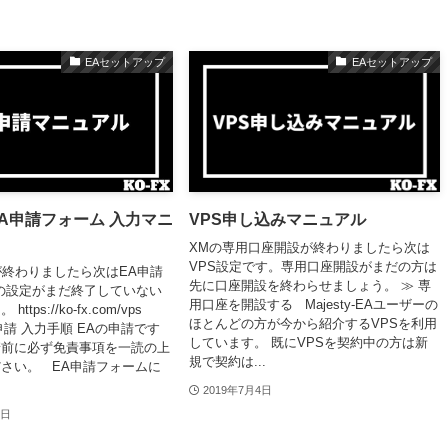
EAセットアップ
EAセットアップ
y-EA申請フォーム 入力マニ
VPS申し込みマニュアル
XMの専用口座開設が終わりましたら次は
VPS設定です。専用口座開設がまだの方は
が終わりましたら次はEA申請
先に口座開設を終わらせましょう。 ≫ 専
Sの設定がまだ終了していない
用口座を開設する Majesty-EAユーザーの
ttps://ko-fx.com/vps
ほとんどの方が今から紹介するVPSを利用
EA申請 入力手順 EAの申請です
しています。 既にVPSを契約中の方は新
請前に必ず免責事項を一読の上
規で契約は...
さい。 EA申請フォームに
2019年7月4日
2日