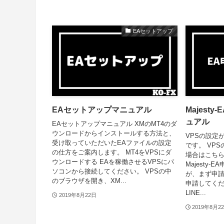
EAセットアップ
EAセットアップマニュアル
Majest
ュアル
EAセットアップマニュアル XMのMT4のダ
ウンロードからインストールする方法と、
VPSの設定
受け取っていただいたEAファイルの設定
です。 VP
の仕方をご案内します。 MT4をVPSにダ
場合はこちら。 h
ウンロードする EAを稼働させるVPSにパ
Majesty-
ソコンから接続してください。 VPSの中
が、まず申
のブラウザを開き、XM...
申請してくだ
LINE...
2019年8月22日
2019年8月2