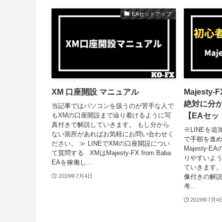
EAセットアップ
XM 口座開設 マニュアル
Majest
絶対に分
当記事ではパソコンを扱うのが苦手な人で
【EAセッ
もXMの口座開設まで辿り着けるように写
真付きで解説していきます。 もし分から
※LINEを
ない箇所があればお気軽にお問い合わせく
で手順を進
ださい。 ≫ LINEでXMの口座開設につい
Majesty
て質問する XMはMajesty-FX from Baba
りやすいよう
EAを稼働し...
ていきます。
像付きの解
2019年7月4日
考...
2019年7月4