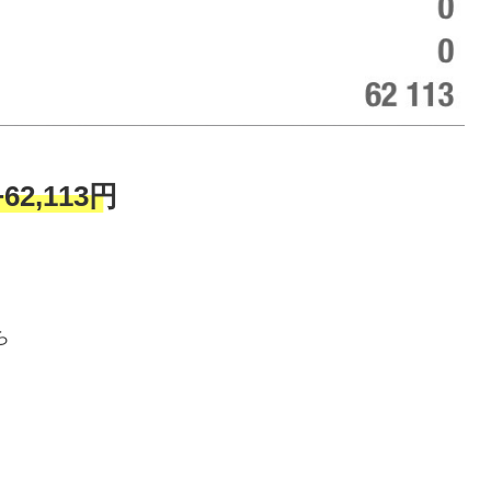
+62,113円
ら