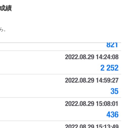
ド成績
ちら。